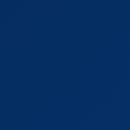
FAQ
Gesundheitslinks
Kundenkarte
ÜBER UNS
Unsere Apotheke
Team
Ratgeber
Kontakt
Shop