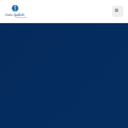
LEISTUNGEN
E-Rezept einlösen
Vorbestellung
Botendienst
Beratung & Services
Messungen & Checks
Kosmetik & Dermokosmetik