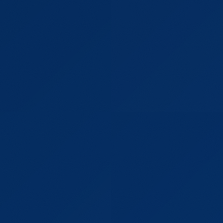
Neurodermitis-Beratung
Ätherische Öle
Naturheilkunde
Hilfsmittel & Verleih
Cannabis
Angebote
SERVICE
Notdienst
Öffnungszeiten
Standort & Anfahrt